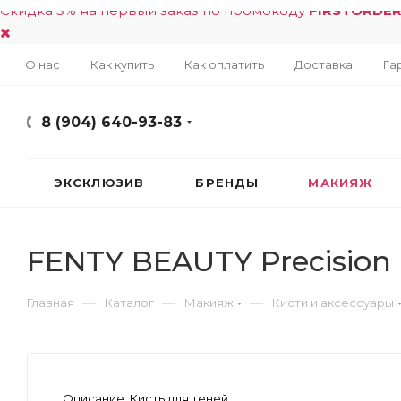
Скидка 5% на первый заказ по промокоду
FIRSTORDE
О нас
Как купить
Как оплатить
Доставка
Га
8 (904) 640-93-83
ЭКСКЛЮЗИВ
БРЕНДЫ
МАКИЯЖ
FENTY BEAUTY Precision
—
—
—
Главная
Каталог
Макияж
Кисти и аксессуары
Описание:
Кисть для теней