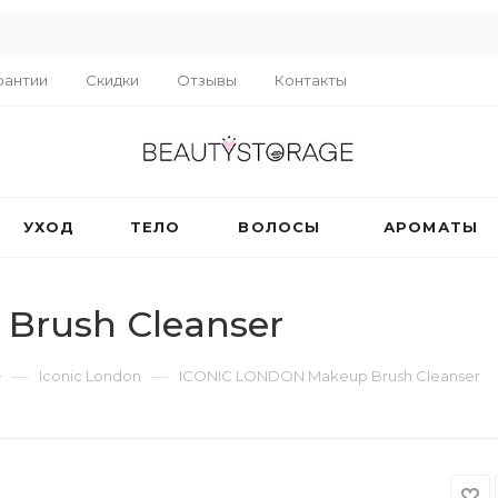
R
рантии
Скидки
Отзывы
Контакты
УХОД
ТЕЛО
ВОЛОСЫ
АРОМАТЫ
Brush Cleanser
—
—
Iconic London
ICONIC LONDON Makeup Brush Cleanser