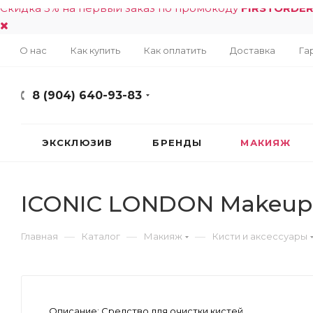
Скидка 5% на первый заказ по промокоду
FIRSTORDE
О нас
Как купить
Как оплатить
Доставка
Га
8 (904) 640-93-83
ЭКСКЛЮЗИВ
БРЕНДЫ
МАКИЯЖ
ICONIC LONDON Makeup 
—
—
—
Главная
Каталог
Макияж
Кисти и аксессуары
Описание:
Средство для очистки кистей