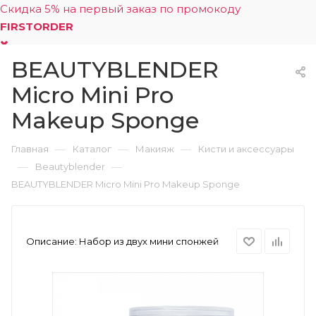
Скидка 5% на первый заказ по промокоду
FIRSTORDER
BEAUTYBLENDER
0
Micro Mini Pro
Makeup Sponge
—
—
—
Главная
Каталог
Макияж
Кисти и аксессуары
—
—
Beautyblender
BEAUTYBLENDER Micro Mini Pro Makeup Sponge
Описание:
Набор из двух мини спонжей