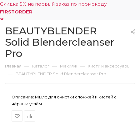
Скидка 5% на первый заказ по промокоду
FIRSTORDER
BEAUTYBLENDER
0
Solid Blendercleanser
Pro
—
—
—
Главная
Каталог
Макияж
Кисти и аксессуары
—
BEAUTYBLENDER Solid Blendercleanser Pro
Описание:
Мыло для очистки спонжей и кистей с
чёрным углём