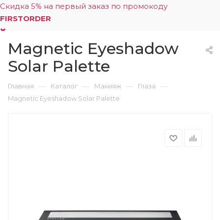
Скидка 5% на первый заказ по промокоду
FIRSTORDER
Magnetic Eyeshadow
0
Solar Palette
—
—
—
—
Главная
Каталог
Макияж
Глаза
Magnetic Eyeshadow Solar Palette