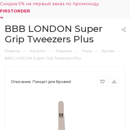
Скидка 5% на первый заказ по промокоду
FIRSTORDER
BBB LONDON Super
0
Grip Tweezers Plus
—
—
—
—
—
Главная
Каталог
Макияж
Глаза
Брови
BBB LONDON Super Grip Tweezers Plus
Описание:
Пинцет для бровей