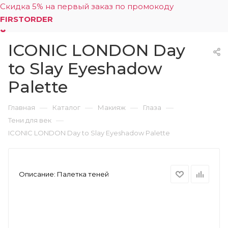
Скидка 5% на первый заказ по промокоду
FIRSTORDER
ICONIC LONDON Day
0
to Slay Eyeshadow
Palette
—
—
—
—
Главная
Каталог
Макияж
Глаза
—
Тени для век
ICONIC LONDON Day to Slay Eyeshadow Palette
Описание:
Палетка теней