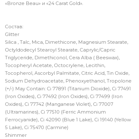
«Bronze Beau» и «24 Carat Gold».
Состав:
Glitter
Silica , Talc, Mica, Dimethicone, Magnesium Stearate,
Octyldodecyl Stearoyl Stearate, Caprylic/Capric
Triglyceride, Dimethiconol, Cera Alba ( Beeswax),
Tocopheryl Acetate, Octocrylene, Lecithin,
Tocopherol, Ascorbyl Palmitate, Citric Acid, Tin Oxide,
Sodium Dehydroacetate, Phenoxyethanol, Tropolone
(+/-) May Contain: Ci 77891 (Titanium Dioxide), Ci 77491
(Iron Oxides), Ci 77492 (Iron Oxides), Ci 77499 (Iron
Oxides), Ci 77742 (Manganese Violet), Ci 77007
(Ultramarines), Ci 77510 (Ferric Ammonium
Ferrocyanide), Ci 42090 (Blue 1 Lake), Ci 19140 (Yellow
5 Lake), Ci 75470 (Carmine)
Shimmer