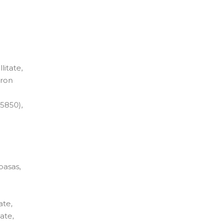
litate,
oron
15850),
basas,
ate,
ate,