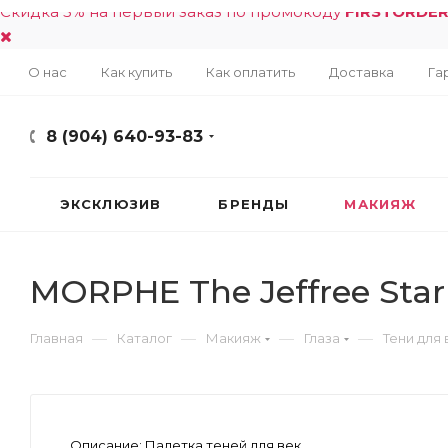
Скидка 5% на первый заказ по промокоду
FIRSTORDE
О нас
Как купить
Как оплатить
Доставка
Га
8 (904) 640-93-83
ЭКСКЛЮЗИВ
БРЕНДЫ
МАКИЯЖ
MORPHE The Jeffree Star 
—
—
—
—
Главная
Каталог
Макияж
Глаза
Тени для 
Описание:
Палетка теней для век