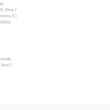
ay
5), Blue 1
Greens (CI
15850).
ceride,
: Red 7