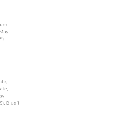
l
sium
 May
5).
ate,
ate,
ay
5), Blue 1