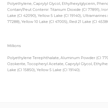
Polyethylene, Caprylyl Glycol, Ethylhexylglycerin, Phen
Contain/Peut Contenir: Titanium Dioxide (CI 77891), Iron
Lake (CI 42090), Yellow 5 Lake (CI 19140), Ultramarine
77288), Yellow 10 Lake (CI 47005), Red 21 Lake (CI 45380
Millions
Polyethylene Terephthalate, Aluminum Powder (CI 77000
Ozokerite, Tocopheryl Acetate, Caprylyl Glycol, Ethylh
Lake (CI 15850), Yellow 5 Lake (CI 19140).