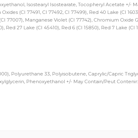
oxyethanol, Isostearyl Isostearate, Tocopheryl Acetate +/- M
 Oxides (CI 77491, CI 77492, CI 77499), Red 40 Lake (CI 1603
s (CI 77007), Manganese Violet (CI 77742), Chromium Oxide 
), Red 27 Lake (CI 45410), Red 6 (CI 15850), Red 7 Lake (CI 
), Polyurethane 33, Polyisobutene, Caprylic/Capric Trigly
exylglycerin, Phenoxyethanol +/- May Contain/Peut Contenir