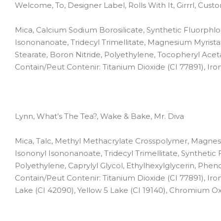
Welcome, To, Designer Label, Rolls With It, Girrrl, Cu
Mica, Calcium Sodium Borosilicate, Synthetic Fluorphlo
Isononanoate, Tridecyl Trimellitate, Magnesium Myristate
Stearate, Boron Nitride, Polyethylene, Tocopheryl Aceta
Contain/Peut Contenir: Titanium Dioxide (CI 77891), Iron
Lynn, What’s The Tea?, Wake & Bake, Mr. Diva
Mica, Talc, Methyl Methacrylate Crosspolymer, Magnesiu
Isononyl Isononanoate, Tridecyl Trimellitate, Synthetic
Polyethylene, Caprylyl Glycol, Ethylhexylglycerin, Phen
Contain/Peut Contenir: Titanium Dioxide (CI 77891), Iron
Lake (CI 42090), Yellow 5 Lake (CI 19140), Chromium Ox