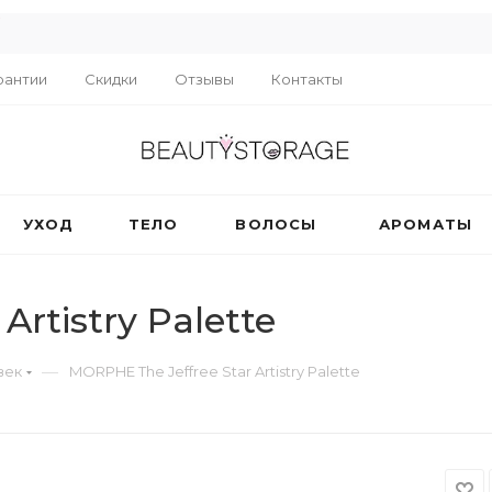
R
рантии
Скидки
Отзывы
Контакты
УХОД
ТЕЛО
ВОЛОСЫ
АРОМАТЫ
Artistry Palette
—
век
MORPHE The Jeffree Star Artistry Palette