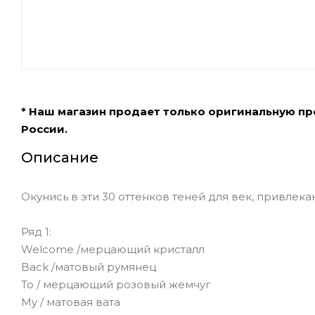
* Наш магазин продает только оригинальную п
России.
Описание
Окунись в эти 30 оттенков теней для век, привле
Ряд 1:
Welcome /мерцающий кристалл
Back /матовый румянец
To / мерцающий розовый жемчуг
My / матовая вата