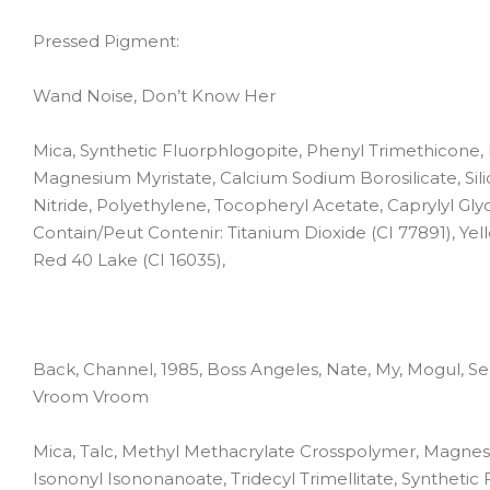
Pressed Pigment:
Wand Noise, Don’t Know Her
Mica, Synthetic Fluorphlogopite, Phenyl Trimethicone, E
Magnesium Myristate, Calcium Sodium Borosilicate, Sili
Nitride, Polyethylene, Tocopheryl Acetate, Caprylyl Gly
Contain/Peut Contenir: Titanium Dioxide (CI 77891), Yell
Red 40 Lake (CI 16035),
Back, Channel, 1985, Boss Angeles, Nate, My, Mogul, Sel
Vroom Vroom
Mica, Talc, Methyl Methacrylate Crosspolymer, Magnesiu
Isononyl Isononanoate, Tridecyl Trimellitate, Synthetic