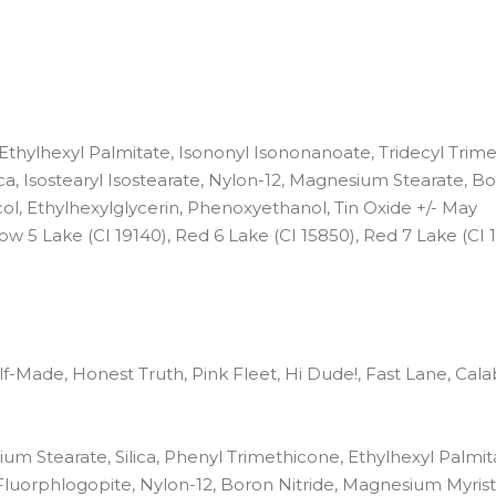
thylhexyl Palmitate, Isononyl Isononanoate, Tridecyl Trimel
ca, Isostearyl Isostearate, Nylon-12, Magnesium Stearate, B
col, Ethylhexylglycerin, Phenoxyethanol, Tin Oxide +/- May
ow 5 Lake (CI 19140), Red 6 Lake (CI 15850), Red 7 Lake (CI 
f-Made, Honest Truth, Pink Fleet, Hi Dude!, Fast Lane, Cala
m Stearate, Silica, Phenyl Trimethicone, Ethylhexyl Palmit
 Fluorphlogopite, Nylon-12, Boron Nitride, Magnesium Myrist