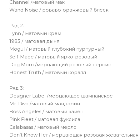
Channel /матовый мак
Wand Noise / роваво-оранжевый блеск
Ряд 2:
Lynn / матовый крем
1985 / матовая дыня
Mogul / матовый глубокий пурпурный
Self-Made / матовый ярко-розовый
Dog Mom /мерцающий розовый персик
Honest Truth / матовый коралл
Ряд 3:
Designer Label /мерцающее шампанское
Mr. Diva /матовый мандарин
Boss Angeles / матовый кайен
Pink Fleet / матовая фуксияa
Calabasas / матовый мерло
Don’t Know Her / мерцающая розовая жевательная