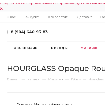
Скидка 5% на первый заказ по промокоду
FIRSTORDE
О нас
Как купить
Как оплатить
Доставка
Га
8 (904) 640-93-83
ЭКСКЛЮЗИВ
БРЕНДЫ
МАКИЯЖ
HOURGLASS Opaque Rouge
—
—
—
—
Главная
Каталог
Макияж
Губы
Hourglass
Описание:
Матовая губная помада