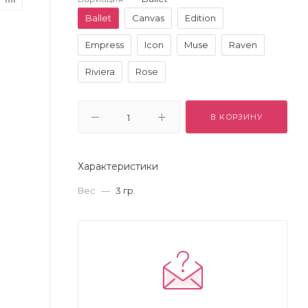
Ballet
Canvas
Edition
Empress
Icon
Muse
Raven
Riviera
Rose
В КОРЗИНУ
Характеристики
Вес
—
3 гр.