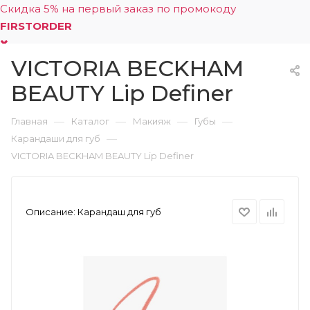
Скидка 5% на первый заказ по промокоду
FIRSTORDER
VICTORIA BECKHAM
0
BEAUTY Lip Definer
—
—
—
—
Главная
Каталог
Макияж
Губы
—
Карандаши для губ
VICTORIA BECKHAM BEAUTY Lip Definer
Описание:
Карандаш для губ