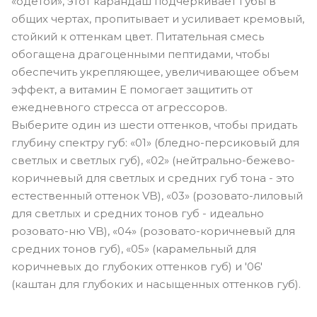
«одетой», этот карандаш подчеркивает губы в
общих чертах, пропитывает и усиливает кремовый,
стойкий к оттенкам цвет. Питательная смесь
обогащена драгоценными пептидами, чтобы
обеспечить укрепляющее, увеличивающее объем
эффект, а витамин Е помогает защитить от
ежедневного стресса от агрессоров.
Выберите один из шести оттенков, чтобы придать
глубину спектру губ: «01» (бледно-персиковый для
светлых и светлых губ), «02» (нейтрально-бежево-
коричневый для светлых и средних губ тона - это
естественный оттенок VB), «03» (розовато-лиловый
для светлых и средних тонов губ - идеально
розовато-ню VB), «04» (розовато-коричневый для
средних тонов губ), «05» (карамельный для
коричневых до глубоких оттенков губ) и '06'
(каштан для глубоких и насыщенных оттенков губ).