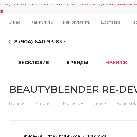
Скидка 5% на первый заказ по промокоду
FIRSTORDE
О нас
Как купить
Как оплатить
Доставка
Га
8 (904) 640-93-83
ЭКСКЛЮЗИВ
БРЕНДЫ
МАКИЯЖ
BEAUTYBLENDER RE-DEW™
—
—
—
—
Главная
Каталог
Макияж
Лицо
Beautybl
Описание:
Спрей для фиксации макияжа