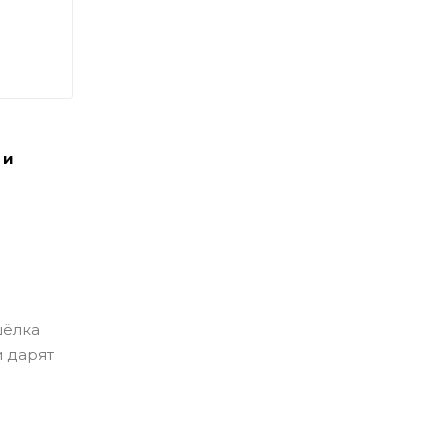
 и
шёлка
и дарят