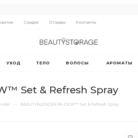
R
рантии
Скидки
Отзывы
Контакты
УХОД
ТЕЛО
ВОЛОСЫ
АРОМАТЫ
 Set & Refresh Spray
—
ender
BEAUTYBLENDER RE-DEW™ Set & Refresh Spray