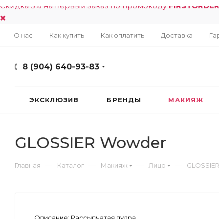
Скидка 5% на первый заказ по промокоду
FIRSTORDE
О нас
Как купить
Как оплатить
Доставка
Га
8 (904) 640-93-83
ЭКСКЛЮЗИВ
БРЕНДЫ
МАКИЯЖ
GLOSSIER Wowder
—
—
—
—
Главная
Каталог
Макияж
Лицо
GLOSSIE
Описание:
Рассыпчатая пудра