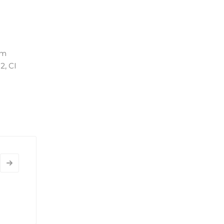
um
2, CI