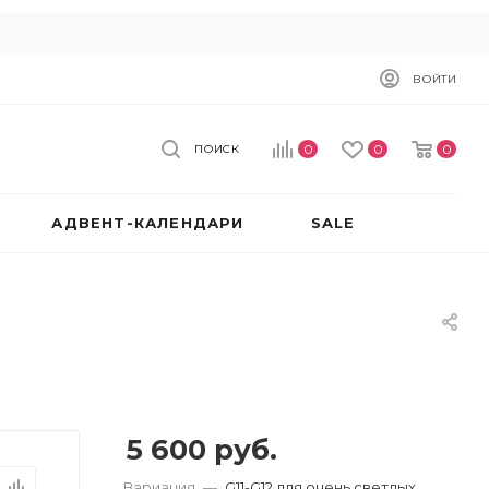
ВОЙТИ
0
0
0
ПОИСК
АДВЕНТ-КАЛЕНДАРИ
SALE
5 600
руб.
Вариация
—
G11-G12 для очень светлых