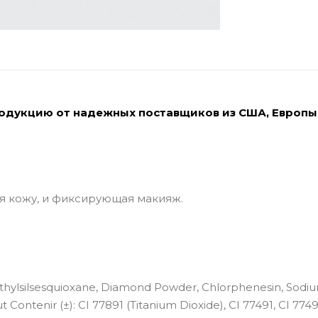
родукцию от надежных поставщиков из США, Европы
я кожу, и фиксирующая макияж.
ymethylsilsesquioxane, Diamond Powder, Chlorphenesin, Sodi
ontenir (±): CI 77891 (Titanium Dioxide), CI 77491, CI 7749