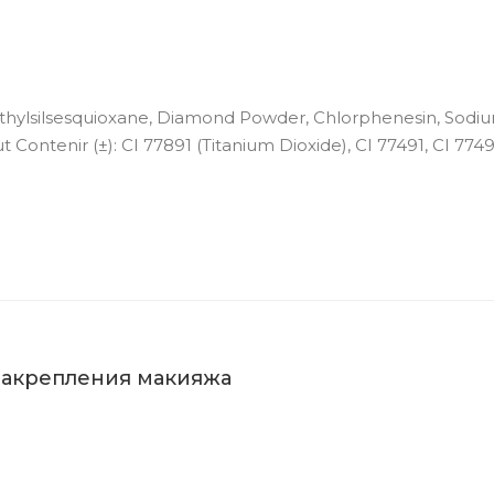
ymethylsilsesquioxane, Diamond Powder, Chlorphenesin, Sodi
ontenir (±): CI 77891 (Titanium Dioxide), CI 77491, CI 7749
закрепления макияжа