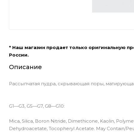
* Наш магазин продает только оригинальную п
России.
Описание
Рассыпчатая пудра, скрывающая поры, матирующа
G1—G3, G5—G7, G8—G10:
Mica, Silica, Boron Nitride, Dimethicone, Kaolin, Pol
Dehydroacetate, Tocopheryl Acetate. May Contain/Peut C