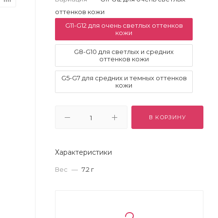
оттенков кожи
G11-G12 для очень светлых оттенков
кожи
G8-G10 для светлых и средних
оттенков кожи
G5-G7 для средних и темных оттенков
кожи
В КОРЗИНУ
Характеристики
Вес
—
7.2 г