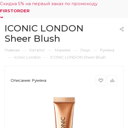
Скидка 5% на первый заказ по промокоду
FIRSTORDER
ICONIC LONDON
0
Sheer Blush
—
—
—
—
Главная
Каталог
Макияж
Лицо
Румяна
—
—
Iconic London
ICONIC LONDON Sheer Blush
Описание:
Румяна