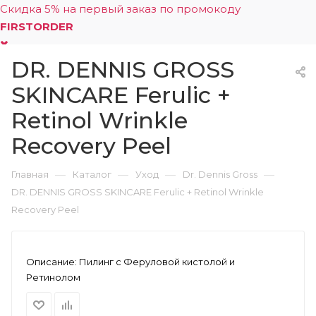
Скидка 5% на первый заказ по промокоду
FIRSTORDER
DR. DENNIS GROSS
0
SKINCARE Ferulic +
Retinol Wrinkle
Recovery Peel
—
—
—
—
Главная
Каталог
Уход
Dr. Dennis Gross
DR. DENNIS GROSS SKINCARE Ferulic + Retinol Wrinkle
Recovery Peel
Описание:
Пилинг с Феруловой кистолой и
Ретинолом