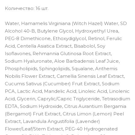
Количество: 16 шт.
Water, Hamamelis Virginiana (Witch Hazel) Water, SD
Alcohol 40-B, Butylene Glycol, Hydroxyethyl Urea,
PEG-8 Dimethicone, Ethoxydiglycol, Retinol, Ferulic
Acid, Centella Asiatica Extract, Bisabolol, Soy
Isoflavones, Rehmannia Glutinosa Root Extract,
Sodium Hyaluronate, Aloe Barbadensis Leaf Juice,
Phospholipids, Sphingolipids, Squalane, Anthemis
Nobilis Flower Extract, Camellia Sinensis Leaf Extract,
Cucumis Sativus (Cucumber) Fruit Extract, Sodium
PCA, Lactic Acid, Mandelic Acid, Linoleic Acid, Linolenic
Acid, Glycerin, Caprylic/Capric Triglyceride, Tetrasodium
EDTA, Sodium Hydroxide, Citrus Aurantium Bergamia
(Bergamot) Fruit Extract, Citrus Limon (Lemon) Peel
Extract, Lavandula Angustifolia (Lavender)
Flower/Leaf/Stem Extract, PEG-40 Hydrogenated