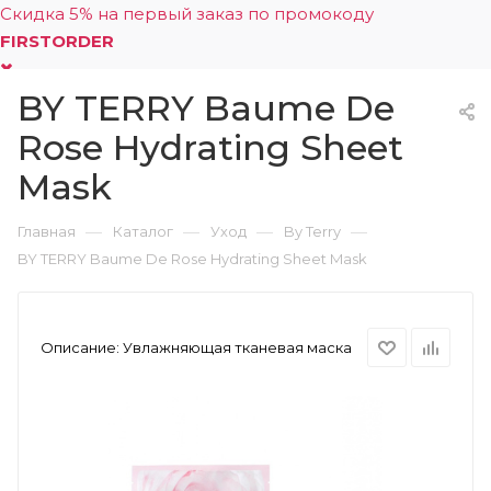
Скидка 5% на первый заказ по промокоду
FIRSTORDER
BY TERRY Baume De
0
Rose Hydrating Sheet
Mask
—
—
—
—
Главная
Каталог
Уход
By Terry
BY TERRY Baume De Rose Hydrating Sheet Mask
Описание:
Увлажняющая тканевая маска