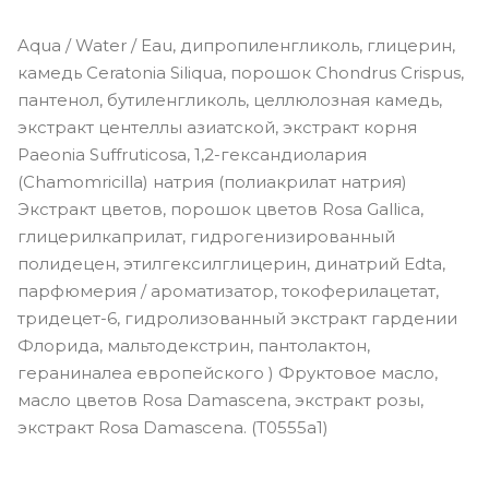
Aqua / Water / Eau, дипропиленгликоль, глицерин,
камедь Ceratonia Siliqua, порошок Chondrus Crispus,
пантенол, бутиленгликоль, целлюлозная камедь,
экстракт центеллы азиатской, экстракт корня
Paeonia Suffruticosa, 1,2-гександиолария
(Chamomricilla) натрия (полиакрилат натрия)
Экстракт цветов, порошок цветов Rosa Gallica,
глицерилкаприлат, гидрогенизированный
полидецен, этилгексилглицерин, динатрий Edta,
парфюмерия / ароматизатор, токоферилацетат,
тридецет-6, гидролизованный экстракт гардении
Флорида, мальтодекстрин, пантолактон,
гераниналеа европейского ) Фруктовое масло,
масло цветов Rosa Damascena, экстракт розы,
экстракт Rosa Damascena. (T0555a1)