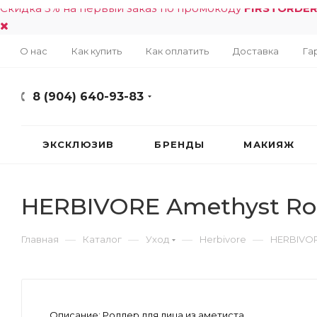
Скидка 5% на первый заказ по промокоду
FIRSTORDE
О нас
Как купить
Как оплатить
Доставка
Га
8 (904) 640-93-83
ЭКСКЛЮЗИВ
БРЕНДЫ
МАКИЯЖ
HERBIVORE Amethyst Rol
—
—
—
—
Главная
Каталог
Уход
Herbivore
HERBIVOR
Описание:
Роллер для лица из аметиста