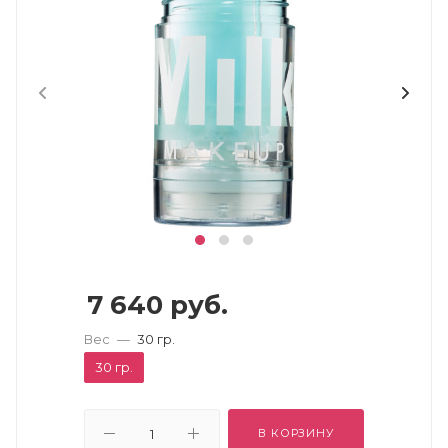
7 640
руб.
Вес
—
30 гр.
30 гр.
В КОРЗИНУ