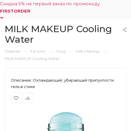
Скидка 5% на первый заказ по промокоду
FIRSTORDER
MILK MAKEUP Cooling
0
Water
—
—
—
—
Главная
Каталог
Уход
Milk Makeup
MILK MAKEUP Cooling Water
Описание:
Охлаждающий, убирающий припухлости
гель в стике