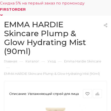
Скидка 5% на первый заказ по промокоду
FIRSTORDER
EMMA HARDIE
0
Skincare Plump &
Glow Hydrating Mist
(90ml)
—
—
—
Главная
Каталог
Уход
Emma Hardie Skincare
—
EMMA HARDIE Skincare Plump & Glow Hydrating Mist (90ml)
Описание:
Увлажняющий спрей для лица