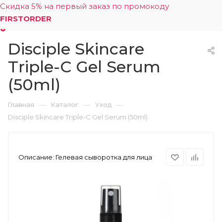
Скидка 5% на первый заказ по промокоду
FIRSTORDER
Disciple Skincare
0
Triple-C Gel Serum
(50ml)
—
—
—
Главная
Каталог
Уход
Disciple Skincare Triple-C Gel Serum (50ml)
Описание:
Гелевая сыворотка для лица