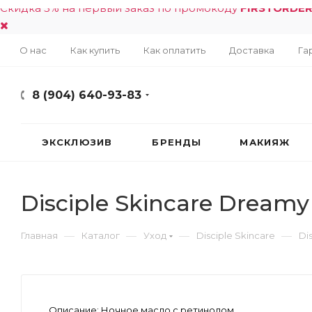
Скидка 5% на первый заказ по промокоду
FIRSTORDE
О нас
Как купить
Как оплатить
Доставка
Га
8 (904) 640-93-83
ЭКСКЛЮЗИВ
БРЕНДЫ
МАКИЯЖ
Disciple Skincare Dreamy 
—
—
—
—
Главная
Каталог
Уход
Disciple Skincare
Di
Описание:
Ночное масло с ретинолом