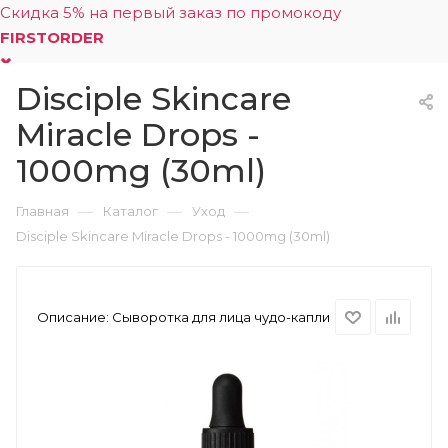
Скидка 5% на первый заказ по промокоду
FIRSTORDER
Disciple Skincare
0
Miracle Drops -
1000mg (30ml)
—
—
—
Главная
Каталог
Уход
Disciple Skincare Miracle Drops - 1000mg (30ml)
Описание:
Сыворотка для лица чудо-капли