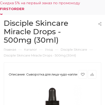
Скидка 5% на первый заказ по промокоду
FIRSTORDER
Disciple Skincare
0
Miracle Drops -
500mg (30ml)
—
—
—
—
Главная
Каталог
Уход
Disciple Skincare
Disciple Skincare Miracle Drops - 500mg (30ml)
Описание:
Сыворотка для лица чудо-капли