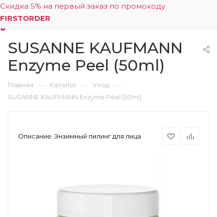
Скидка 5% на первый заказ по промокоду
FIRSTORDER
SUSANNE KAUFMANN
0
Enzyme Peel (50ml)
—
—
—
Главная
Каталог
Уход
SUSANNE KAUFMANN Enzyme Peel (50ml)
Описание:
Энзимный пилинг для лица