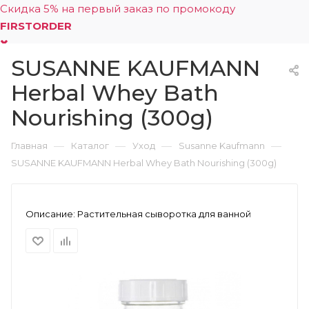
Скидка 5% на первый заказ по промокоду
FIRSTORDER
SUSANNE KAUFMANN
0
Herbal Whey Bath
Nourishing (300g)
—
—
—
—
Главная
Каталог
Уход
Susanne Kaufmann
SUSANNE KAUFMANN Herbal Whey Bath Nourishing (300g)
Описание:
Растительная сыворотка для ванной