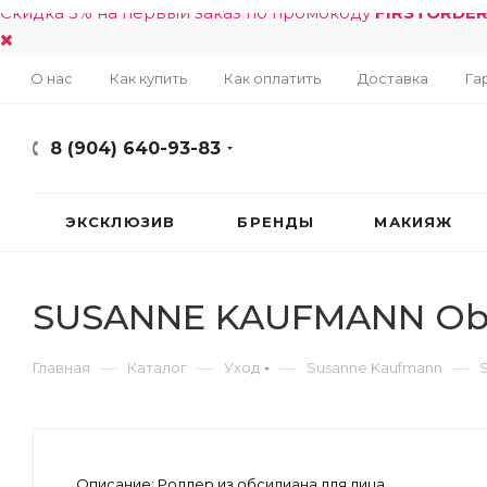
Скидка 5% на первый заказ по промокоду
FIRSTORDE
О нас
Как купить
Как оплатить
Доставка
Га
8 (904) 640-93-83
ЭКСКЛЮЗИВ
БРЕНДЫ
МАКИЯЖ
SUSANNE KAUFMANN Obsid
—
—
—
—
Главная
Каталог
Уход
Susanne Kaufmann
Описание:
Роллер из обсидиана для лица