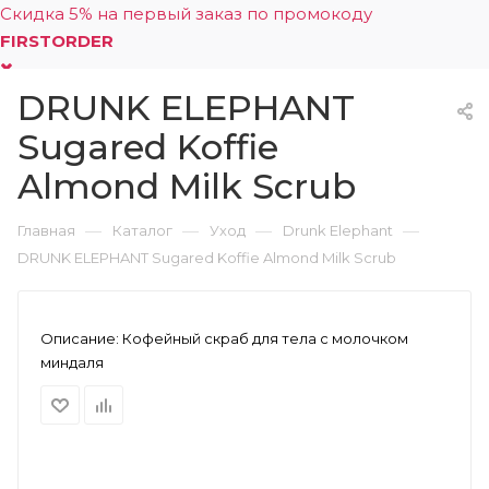
Скидка 5% на первый заказ по промокоду
FIRSTORDER
DRUNK ELEPHANT
0
Sugared Koffie
Almond Milk Scrub
—
—
—
—
Главная
Каталог
Уход
Drunk Elephant
DRUNK ELEPHANT Sugared Koffie Almond Milk Scrub
Описание:
Кофейный скраб для тела с молочком
миндаля