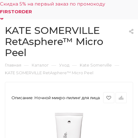
Скидка 5% на первый заказ по промокоду
FIRSTORDER
KATE SOMERVILLE
0
RetAsphere™ Micro
Peel
—
—
—
—
Главная
Каталог
Уход
Kate Somerville
KATE SOMERVILLE RetAsphere™ Micro Peel
Описание:
Ночной микро-пилинг для лица