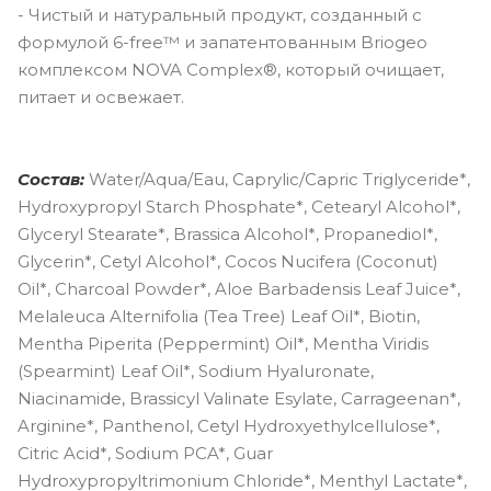
- Чистый и натуральный продукт, созданный с
формулой 6-free™ и запатентованным Briogeo
комплексом NOVA Complex®, который очищает,
питает и освежает.
Состав:
Water/Aqua/Eau, Caprylic/Capric Triglyceride*,
Hydroxypropyl Starch Phosphate*, Cetearyl Alcohol*,
Glyceryl Stearate*, Brassica Alcohol*, Propanediol*,
Glycerin*, Cetyl Alcohol*, Cocos Nucifera (Coconut)
Oil*, Charcoal Powder*, Aloe Barbadensis Leaf Juice*,
Melaleuca Alternifolia (Tea Tree) Leaf Oil*, Biotin,
Mentha Piperita (Peppermint) Oil*, Mentha Viridis
(Spearmint) Leaf Oil*, Sodium Hyaluronate,
Niacinamide, Brassicyl Valinate Esylate, Carrageenan*,
Arginine*, Panthenol, Cetyl Hydroxyethylcellulose*,
Citric Acid*, Sodium PCA*, Guar
Hydroxypropyltrimonium Chloride*, Menthyl Lactate*,