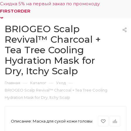
Скидка 5% на первый заказ по промокоду
FIRSTORDER
BRIOGEO Scalp
0
Revival™ Charcoal +
Tea Tree Cooling
Hydration Mask for
Dry, Itchy Scalp
—
—
—
Главная
Каталог
Уход
BRIOGEO Scalp Revival™ Charcoal + Tea Tree Cooling
Hydration Mask for Dry, Itchy Scalp
Описание:
Маска для сухой кожи головы