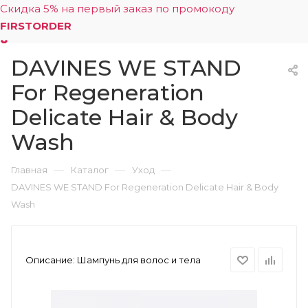
Скидка 5% на первый заказ по промокоду
FIRSTORDER
DAVINES WE STAND
0
For Regeneration
Delicate Hair & Body
Wash
—
—
—
Главная
Каталог
Уход
DAVINES WE STAND For Regeneration Delicate Hair & Body
Wash
Описание:
Шампунь для волос и тела