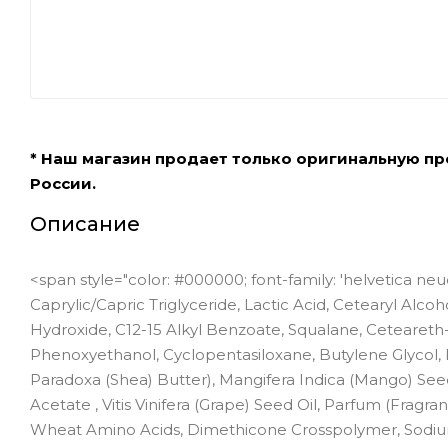
* Наш магазин продает только оригинальную п
России.
Описание
<span style="color: #000000; font-family: 'helvetica neue',
Caprylic/Capric Triglyceride, Lactic Acid, Cetearyl Alcoh
Hydroxide, C12-15 Alkyl Benzoate, Squalane, Ceteareth-
Phenoxyethanol, Cyclopentasiloxane, Butylene Glycol, 
Paradoxa (Shea) Butter), Mangifera Indica (Mango) See
Acetate , Vitis Vinifera (Grape) Seed Oil, Parfum (Fragr
Wheat Amino Acids, Dimethicone Crosspolymer, Sodiu