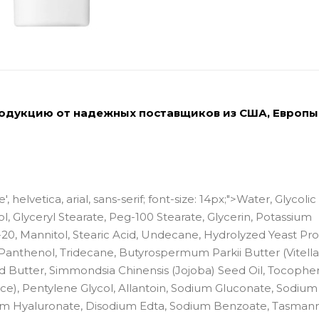
родукцию от надежных поставщиков из США, Европы
 helvetica, arial, sans-serif; font-size: 14px;">Water, Glycolic
ol, Glyceryl Stearate, Peg-100 Stearate, Glycerin, Potassium
20, Mannitol, Stearic Acid, Undecane, Hydrolyzed Yeast Pro
Panthenol, Tridecane, Butyrospermum Parkii Butter (Vitella
d Butter, Simmondsia Chinensis (Jojoba) Seed Oil, Tocopher
ance), Pentylene Glycol, Allantoin, Sodium Gluconate, Sodium
m Hyaluronate, Disodium Edta, Sodium Benzoate, Tasmann