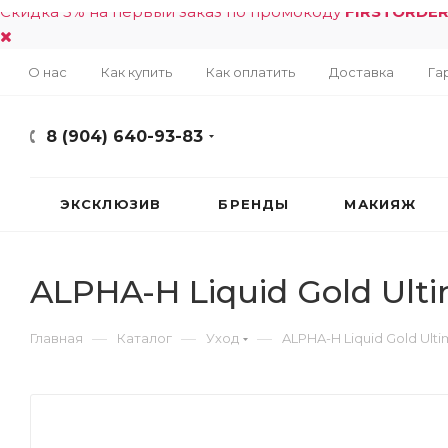
Скидка 5% на первый заказ по промокоду
FIRSTORDE
О нас
Как купить
Как оплатить
Доставка
Га
8 (904) 640-93-83
ЭКСКЛЮЗИВ
БРЕНДЫ
МАКИЯЖ
ALPHA-H Liquid Gold Ult
—
—
—
Главная
Каталог
Уход
ALPHA-H Liquid Gold Ulti