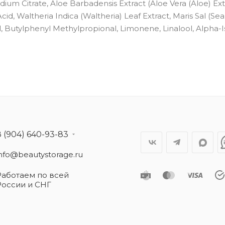
odium Citrate, Aloe Barbadensis Extract (Aloe Vera (Aloe) Ext
d, Waltheria Indica (Waltheria) Leaf Extract, Maris Sal (Sea 
al, Butylphenyl Methylpropional, Limonene, Linalool, Alpha
8 (904) 640-93-83
info@beautystorage.ru
Работаем по всей
России и СНГ