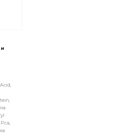
 и
 Acid,
tein,
ria
yl
 Pca,
ia