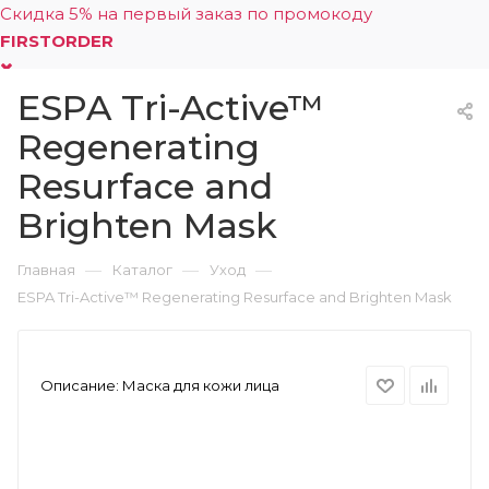
Скидка 5% на первый заказ по промокоду
FIRSTORDER
ESPA Tri-Active™
0
Regenerating
Resurface and
Brighten Mask
—
—
—
Главная
Каталог
Уход
ESPA Tri-Active™ Regenerating Resurface and Brighten Mask
Описание:
Маска для кожи лица