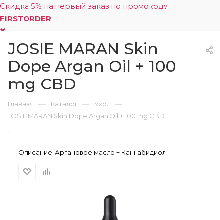
Скидка 5% на первый заказ по промокоду
FIRSTORDER
JOSIE MARAN Skin
0
Dope Argan Oil + 100
mg CBD
—
—
—
Главная
Каталог
Уход
JOSIE MARAN Skin Dope Argan Oil + 100 mg CBD
Описание:
Аргановое масло + Каннабидиол