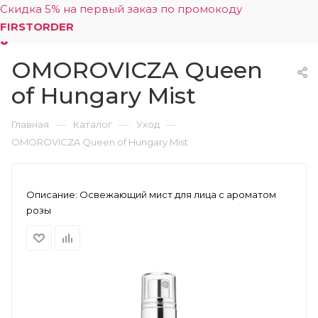
Скидка 5% на первый заказ по промокоду
FIRSTORDER
OMOROVICZA Queen
0
of Hungary Mist
—
—
—
Главная
Каталог
Уход
OMOROVICZA Queen of Hungary Mist
Описание:
Освежающий мист для лица с ароматом
розы