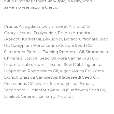
лица и воздействует на жирную кожу, чтобы
заметно уменьшить блеск.
Prunus Amygdalus Dulcis (Sweet Almond) Oil,
Caprylic/capric Triglyceride, Prunus Armeniaca
(Apricot) Kernel Oil, Bakuchiol, Borago Officinalis Seed
Oil, Gossypium Herbaceum (Cotton) Seed Oil,
Oenothera Biennis (Evening Primrose) Oil, Simmondsia
Chinensis (Jojoba) Seed Oil, Rosa Canina Fruit Oil,
Linum Usitatissimum (Linseed) Seed Oil, Fragrance,
Hippophae Rhamnoides Oil, Algae (Alaria Esculents)
Extract, Brassica Campestris (Rapeseed) Seed Oil,
Rosmarinus Officinalis (Rosemary) Leaf Extract,
Tocopherol, Helianthus Annuus (Sunflower) Seed Oil,
Linalool, Geraniol, Cinnamyl Alcohol.