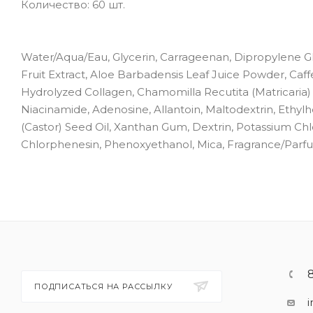
Количество: 60 шт.
Water/Aqua/Eau, Glycerin, Carrageenan, Dipropylene Gl
Fruit Extract, Aloe Barbadensis Leaf Juice Powder, Caf
Hydrolyzed Collagen, Chamomilla Recutita (Matricaria) 
Niacinamide, Adenosine, Allantoin, Maltodextrin, Ethyl
(Castor) Seed Oil, Xanthan Gum, Dextrin, Potassium Ch
Chlorphenesin, Phenoxyethanol, Mica, Fragrance/Parfum,
ПОДПИСАТЬСЯ НА РАССЫЛКУ