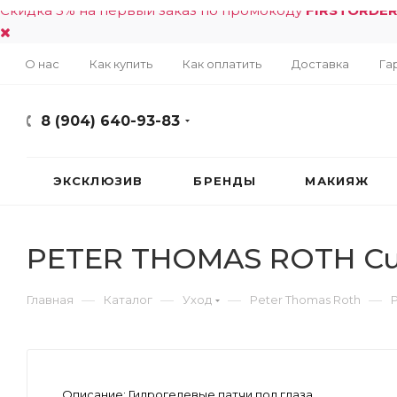
Скидка 5% на первый заказ по промокоду
FIRSTORDE
О нас
Как купить
Как оплатить
Доставка
Га
8 (904) 640-93-83
ЭКСКЛЮЗИВ
БРЕНДЫ
МАКИЯЖ
PETER THOMAS ROTH Cuc
—
—
—
—
Главная
Каталог
Уход
Peter Thomas Roth
Описание:
Гидрогелевые патчи под глаза