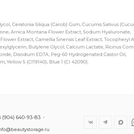
ycol, Ceratonia Siliqua (Carob) Gum, Cucumis Sativus (Cuc
feine, Arnica Montana Flower Extract, Sodium Hyaluronate,
Flower Extract, Camellia Sinensis Leaf Extract, Tocopheryl 
hexylglycerin, Butylene Glycol, Calcium Lactate, Ricinus Co
loride, Disodium EDTA, Peg-60 Hydrogenated Castor Oil,
 Yellow 5 (CI19140), Blue 1 (CI 42090).
8 (904) 640-93-83
info@beautystorage.ru