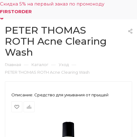
Скидка 5% на первый заказ по промокоду
FIRSTORDER
PETER THOMAS
0
ROTH Acne Clearing
Wash
—
—
—
Главная
Каталог
Уход
PETER THOMAS ROTH Acne Clearing Wash
Описание:
Средство для умывания от прыщей