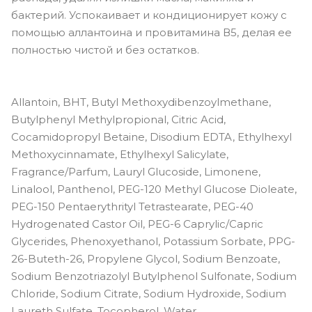
бактерий. Успокаивает и кондиционирует кожу с
помощью аллантоина и провитамина В5, делая ее
полностью чистой и без остатков.
Allantoin, BHT, Butyl Methoxydibenzoylmethane,
Butylphenyl Methylpropional, Citric Acid,
Cocamidopropyl Betaine, Disodium EDTA, Ethylhexyl
Methoxycinnamate, Ethylhexyl Salicylate,
Fragrance/Parfum, Lauryl Glucoside, Limonene,
Linalool, Panthenol, PEG-120 Methyl Glucose Dioleate,
PEG-150 Pentaerythrityl Tetrastearate, PEG-40
Hydrogenated Castor Oil, PEG-6 Caprylic/Capric
Glycerides, Phenoxyethanol, Potassium Sorbate, PPG-
26-Buteth-26, Propylene Glycol, Sodium Benzoate,
Sodium Benzotriazolyl Butylphenol Sulfonate, Sodium
Chloride, Sodium Citrate, Sodium Hydroxide, Sodium
Laureth Sulfate, Tocopherol, Water.