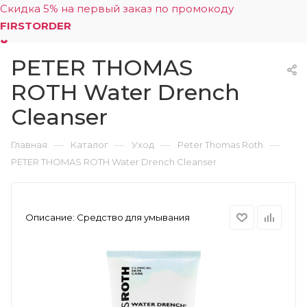
Скидка 5% на первый заказ по промокоду
FIRSTORDER
PETER THOMAS
0
ROTH Water Drench
Cleanser
—
—
—
—
Главная
Каталог
Уход
Peter Thomas Roth
PETER THOMAS ROTH Water Drench Cleanser
Описание:
Средство для умывания