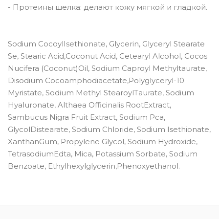
- Протеины шелка: делают кожу мягкой и гладкой.
Sodium CocoylIsethionate, Glycerin, Glyceryl Stearate
Se, Stearic Acid,Coconut Acid, Cetearyl Alcohol, Cocos
Nucifera (Coconut)Oil, Sodium Caproyl Methyltaurate,
Disodium Cocoamphodiacetate,Polyglyceryl-10
Myristate, Sodium Methyl StearoylTaurate, Sodium
Hyaluronate, Althaea Officinalis RootExtract,
Sambucus Nigra Fruit Extract, Sodium Pca,
GlycolDistearate, Sodium Chloride, Sodium Isethionate,
XanthanGum, Propylene Glycol, Sodium Hydroxide,
TetrasodiumEdta, Mica, Potassium Sorbate, Sodium
Benzoate, Ethylhexylglycerin,Phenoxyethanol.