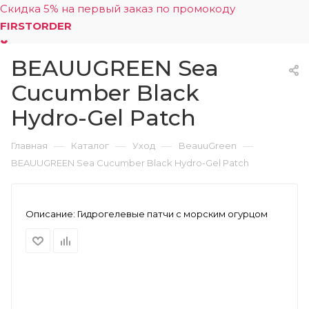
Скидка 5% на первый заказ по промокоду
FIRSTORDER
BEAUUGREEN Sea
0
Cucumber Black
Hydro-Gel Patch
—
—
—
—
Главная
Каталог
Уход
BeauuGreen
BEAUUGREEN Sea Cucumber Black Hydro-Gel Patch
Описание:
Гидрогелевые патчи с морским огурцом