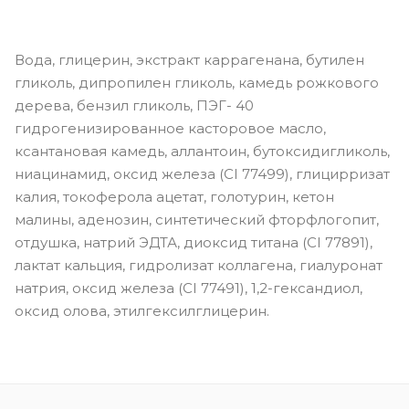
Вода, глицерин, экстракт каррагенана, бутилен
гликоль, дипропилен гликоль, камедь рожкового
дерева, бензил гликоль, ПЭГ- 40
гидрогенизированное касторовое масло,
ксантановая камедь, аллантоин, бутоксидигликоль,
ниацинамид, оксид железа (CI 77499), глицирризат
калия, токоферола ацетат, голотурин, кетон
малины, аденозин, синтетический фторфлогопит,
отдушка, натрий ЭДТА, диоксид титана (CI 77891),
лактат кальция, гидролизат коллагена, гиалуронат
натрия, оксид железа (CI 77491), 1,2-гександиол,
оксид олова, этилгексилглицерин.