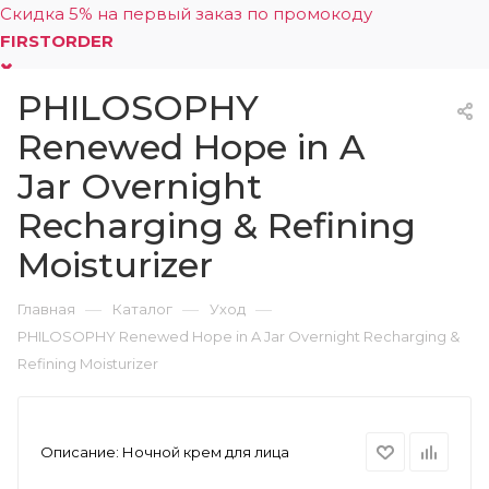
Скидка 5% на первый заказ по промокоду
FIRSTORDER
PHILOSOPHY
0
Renewed Hope in A
Jar Overnight
Recharging & Refining
Moisturizer
—
—
—
Главная
Каталог
Уход
PHILOSOPHY Renewed Hope in A Jar Overnight Recharging &
Refining Moisturizer
Описание:
Ночной крем для лица