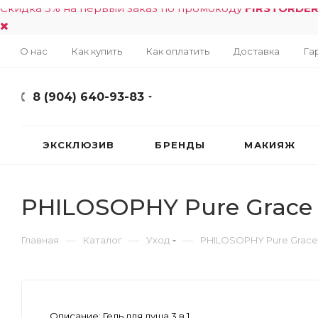
Скидка 5% на первый заказ по промокоду
FIRSTORDE
О нас
Как купить
Как оплатить
Доставка
Га
8 (904) 640-93-83
ЭКСКЛЮЗИВ
БРЕНДЫ
МАКИЯЖ
PHILOSOPHY Pure Grace 
—
—
—
Главная
Каталог
Уход
PHILOSOPHY Pure Grace 
Описание:
Гель для душа 3 в 1