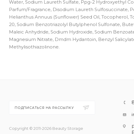
Water, Sodium Laureth Sulfate, Ppg-2 Hydroxyethyl Coca
Parfum/Fragrance, Disodium Laureth Sulfosuccinate, P
Helianthus Annuus (Sunflower) Seed Oil, Tocopherol, Toc
20, Sodium Benzotriazolyl Butylphenol Sulfonate, Buteth-
Maleic Anhydride, Sodium Hydroxide, Sodium Benzoate,
Magnesium Nitrate, Dmdm Hydantoin, Benzyl Salicylate
Methylisothiazolinone.
ПОДПИСАТЬСЯ НА РАССЫЛКУ
Copyright © 2011-2026 Beauty Storage