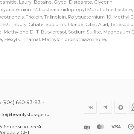
mide, Lauryl Betaine, Glycol Distearate, Glycerin,
olyquaternium-7, Isostearamidopropyl Morpholine Lactate,
otrienols, Triolein, Trilinolein, Polyquaternium-10, Methyl 
3, Tributyl Citrate, Sodium Chloride, Citric Acid, Tetrasodi
 Methylene Di-T-Butylcresol, Sodium Sulfite, Magnesium C
, Hexyl Cinnamal, Methylchloroisothiazolinone,
8 (904) 640-93-83
info@beautystorage.ru
Работаем по всей
России и СНГ