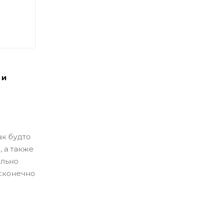
 и
ак будто
 а также
ально
есконечно