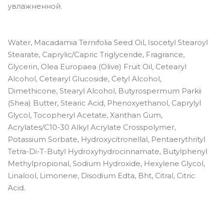
увлажненной.
Water, Macadamia Ternifolia Seed Oil, Isocetyl Stearoyl
Stearate, Caprylic/Capric Triglyceride, Fragrance,
Glycerin, Olea Europaea (Olive) Fruit Oil, Cetearyl
Alcohol, Cetearyl Glucoside, Cetyl Alcohol,
Dimethicone, Stearyl Alcohol, Butyrospermum Parkii
(Shea) Butter, Stearic Acid, Phenoxyethanol, Caprylyl
Glycol, Tocopheryl Acetate, Xanthan Gum,
Acrylates/C10-30 Alkyl Acrylate Crosspolymer,
Potassium Sorbate, Hydroxycitronellal, Pentaerythrityl
Tetra-Di-T-Butyl Hydroxyhydrocinnamate, Butylphenyl
Methylpropional, Sodium Hydroxide, Hexylene Glycol,
Linalool, Limonene, Disodium Edta, Bht, Citral, Citric
Acid.