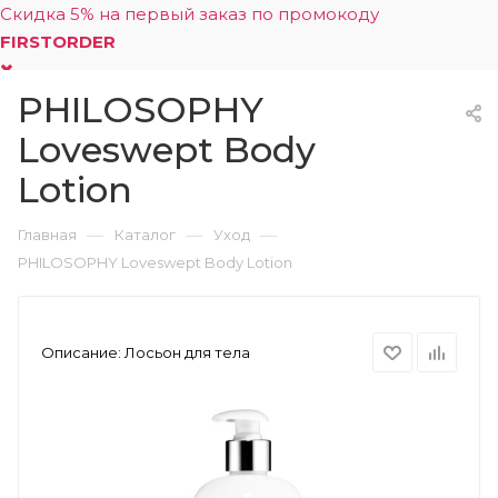
Скидка 5% на первый заказ по промокоду
FIRSTORDER
PHILOSOPHY
0
Loveswept Body
Lotion
—
—
—
Главная
Каталог
Уход
PHILOSOPHY Loveswept Body Lotion
Описание:
Лосьон для тела