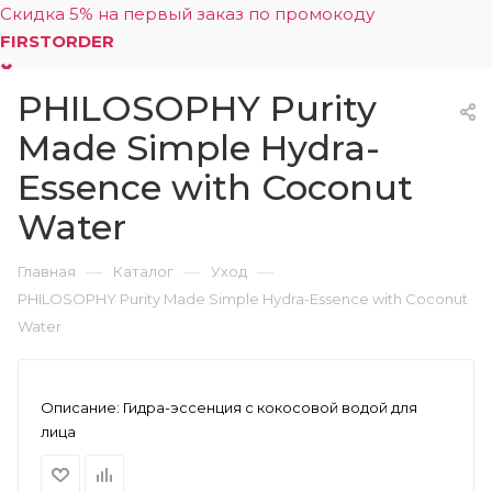
Скидка 5% на первый заказ по промокоду
FIRSTORDER
PHILOSOPHY Purity
0
Made Simple Hydra-
Essence with Coconut
Water
—
—
—
Главная
Каталог
Уход
PHILOSOPHY Purity Made Simple Hydra-Essence with Coconut
Water
Описание:
Гидра-эссенция с кокосовой водой для
лица