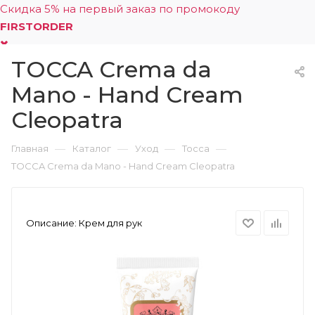
Скидка 5% на первый заказ по промокоду
FIRSTORDER
TOCCA Crema da
0
Mano - Hand Cream
Cleopatra
—
—
—
—
Главная
Каталог
Уход
Tocca
TOCCA Crema da Mano - Hand Cream Cleopatra
Описание:
Крем для рук