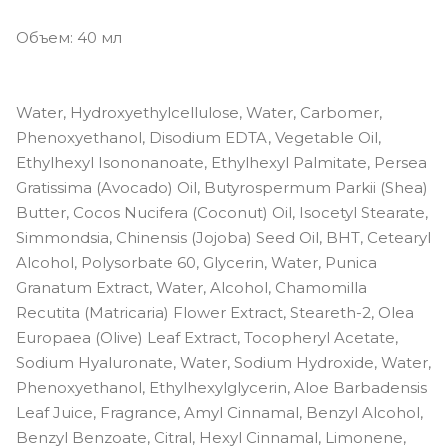
Объем: 40 мл
Water, Hydroxyethylcellulose, Water, Carbomer,
Phenoxyethanol, Disodium EDTA, Vegetable Oil,
Ethylhexyl Isononanoate, Ethylhexyl Palmitate, Persea
Gratissima (Avocado) Oil, Butyrospermum Parkii (Shea)
Butter, Cocos Nucifera (Coconut) Oil, Isocetyl Stearate,
Simmondsia, Chinensis (Jojoba) Seed Oil, BHT, Cetearyl
Alcohol, Polysorbate 60, Glycerin, Water, Punica
Granatum Extract, Water, Alcohol, Chamomilla
Recutita (Matricaria) Flower Extract, Steareth-2, Olea
Europaea (Olive) Leaf Extract, Tocopheryl Acetate,
Sodium Hyaluronate, Water, Sodium Hydroxide, Water,
Phenoxyethanol, Ethylhexylglycerin, Aloe Barbadensis
Leaf Juice, Fragrance, Amyl Cinnamal, Benzyl Alcohol,
Benzyl Benzoate, Citral, Hexyl Cinnamal, Limonene,