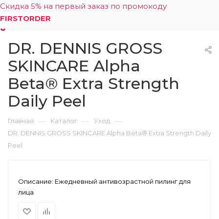
Скидка 5% на первый заказ по промокоду
FIRSTORDER
DR. DENNIS GROSS
0
SKINCARE Alpha
Beta® Extra Strength
Daily Peel
—
—
—
Главная
Каталог
Уход
DR. DENNIS GROSS SKINCARE Alpha Beta® Extra Strength Daily
Peel
Описание:
Ежедневный антивозрастной пилинг для
лица