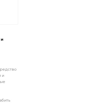
 и
средство
 и
вые
абить