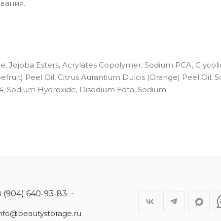
вания.
, Jojoba Esters, Acrylates Copolymer, Sodium PCA, Glycolic
rapefruit) Peel Oil, Citrus Aurantium Dulcis (Orange) Peel Oil,
-4, Sodium Hydroxide, Disodium Edta, Sodium
8 (904) 640-93-83
info@beautystorage.ru