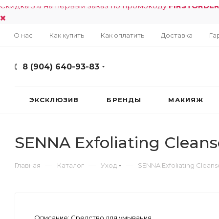
Скидка 5% на первый заказ по промокоду
FIRSTORDE
О нас
Как купить
Как оплатить
Доставка
Га
8 (904) 640-93-83
ЭКСКЛЮЗИВ
БРЕНДЫ
МАКИЯЖ
SENNA Exfoliating Cleans
—
—
—
Главная
Каталог
Уход
SENNA Exfoliating Cleans
Описание:
Средство для умывания