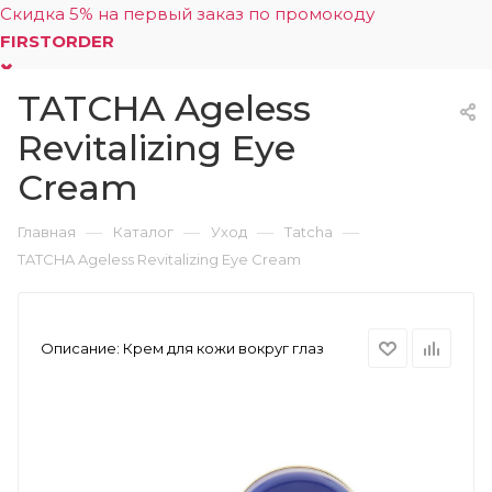
Скидка 5% на первый заказ по промокоду
FIRSTORDER
TATCHA Ageless
0
Revitalizing Eye
Cream
—
—
—
—
Главная
Каталог
Уход
Tatcha
TATCHA Ageless Revitalizing Eye Cream
Описание:
Крем для кожи вокруг глаз