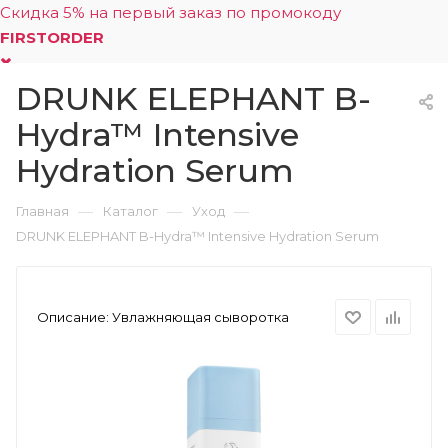
Скидка 5% на первый заказ по промокоду
FIRSTORDER
DRUNK ELEPHANT B-
0
Hydra™ Intensive
Hydration Serum
—
—
—
Главная
Каталог
Уход
DRUNK ELEPHANT B-Hydra™ Intensive Hydration Serum
Описание:
Увлажняющая сыворотка