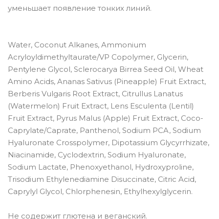
уменьшает появление тонких линий.
Water, Coconut Alkanes, Ammonium
Acryloyldimethyltaurate/VP Copolymer, Glycerin,
Pentylene Glycol, Sclerocarya Birrea Seed Oil, Wheat
Amino Acids, Ananas Sativus (Pineapple) Fruit Extract,
Berberis Vulgaris Root Extract, Citrullus Lanatus
(Watermelon) Fruit Extract, Lens Esculenta (Lentil)
Fruit Extract, Pyrus Malus (Apple) Fruit Extract, Coco-
Caprylate/Caprate, Panthenol, Sodium PCA, Sodium
Hyaluronate Crosspolymer, Dipotassium Glycyrrhizate,
Niacinamide, Cyclodextrin, Sodium Hyaluronate,
Sodium Lactate, Phenoxyethanol, Hydroxyproline,
Trisodium Ethylenediamine Disuccinate, Citric Acid,
Caprylyl Glycol, Chlorphenesin, Ethylhexylglycerin.
Не содержит глютена и веганский.