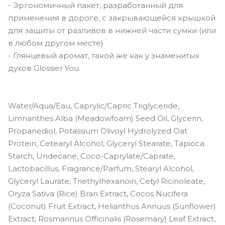
- Эргономичный пакет, разработанный для
применения в дороге, с закрывающейся крышкой
для защиты от разливов в нижней части сумки (или
в любом другом месте)
- Глянцевый аромат, такой же как у знаменитых
духов Glossier You.
Water/Aqua/Eau, Caprylic/Capric Triglyceride,
Limnanthes Alba (Meadowfoam) Seed Oil, Glycerin,
Propanediol, Potassium Olivoyl Hydrolyzed Oat
Protein, Cetearyl Alcohol, Glyceryl Stearate, Tapioca
Starch, Undecane, Coco-Caprylate/Caprate,
Lactobacillus, Fragrance/Parfum, Stearyl Alcohol,
Glyceryl Laurate, Triethylhexanoin, Cetyl Ricinoleate,
Oryza Sativa (Rice) Bran Extract, Cocos Nucifera
(Coconut) Fruit Extract, Helianthus Annuus (Sunflower)
Extract, Rosmarinus Officinalis (Rosemary) Leaf Extract,