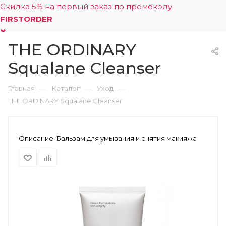
Скидка 5% на первый заказ по промокоду
FIRSTORDER
THE ORDINARY
0
Squalane Cleanser
—
—
—
Главная
Каталог
Уход
THE ORDINARY Squalane Cleanser
Описание:
Бальзам для умывания и снятия макияжа