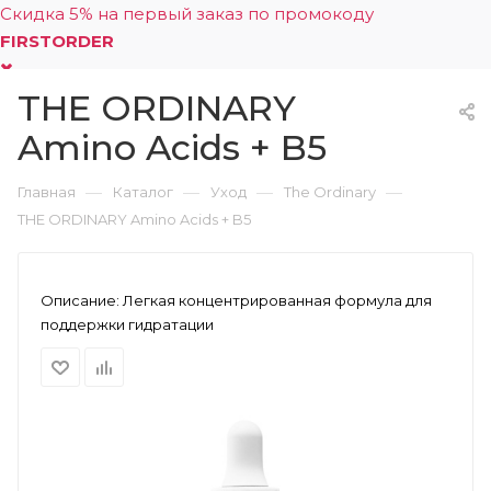
Скидка 5% на первый заказ по промокоду
FIRSTORDER
THE ORDINARY
0
Amino Acids + B5
—
—
—
—
Главная
Каталог
Уход
The Ordinary
THE ORDINARY Amino Acids + B5
Описание:
Легкая концентрированная формула для
поддержки гидратации